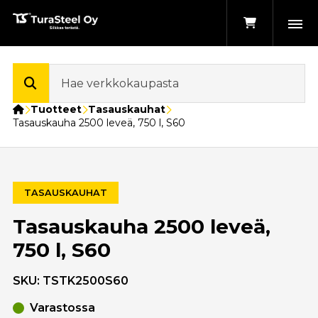
Etusivu
Tuotteet
Tasauskauhat
Tasauskauha 2500 leveä, 750 l, S60
TASAUSKAUHAT
Tasauskauha 2500 leveä,
750 l, S60
SKU:
TSTK2500S60
Varastossa