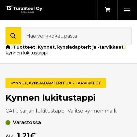
Etusivu
Tuotteet
Kynnet, kynsiadapterit ja -tarvikkeet
Kynnen lukitustappi
KYNNET, KYNSIADAPTERIT JA -TARVIKKEET
Kynnen lukitustappi
CAT J sarjan lukitustappi. Valitse kynnen malli.
Varastossa
1,21€
Alk.