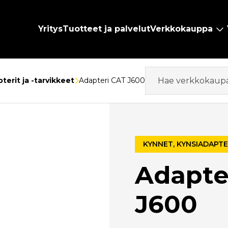
Yritys
Tuotteet ja palvelut
Verkkokauppa
terit ja -tarvikkeet
Adapteri CAT J600
KYNNET, KYNSIADAPTE
Adapte
J600