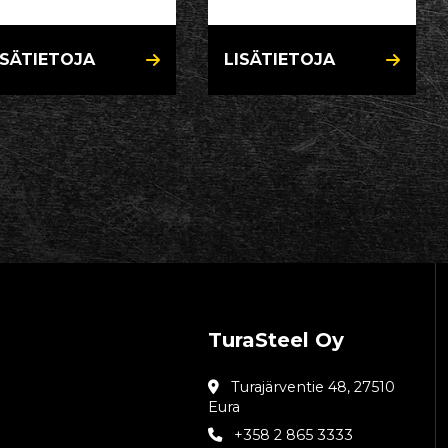
ISÄTIETOJA
LISÄTIETOJA
TuraSteel Oy
Turajärventie 48, 27510
Eura
+358 2 865 3333