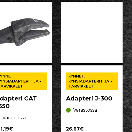
KYNNET,
KYNNET,
YNSIADAPTERIT JA -
KYNSIADAPTERIT JA -
TARVIKKEET
TARVIKKEET
dapteri CAT
Adapteri J-300
550
Varastossa
Varastossa
91,19€
26,67€