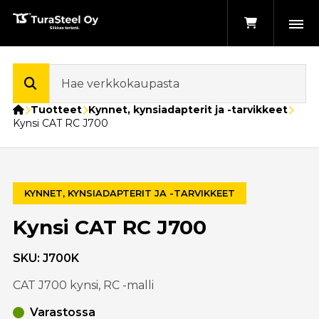
Etusivu
Tuotteet
Kynnet, kynsiadapterit ja -tarvikkeet
Kynsi CAT RC J700
KYNNET, KYNSIADAPTERIT JA -TARVIKKEET
Kynsi CAT RC J700
SKU:
J700K
CAT J700 kynsi, RC -malli
Varastossa