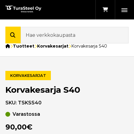
Etusivu
Tuotteet
Korvakesarjat
Korvakesarja S40
KORVAKESARJAT
Korvakesarja S40
SKU:
TSKSS40
Varastossa
90,00€