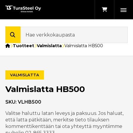
Etusivu
Tuotteet
Valmislatta
Valmislatta HB500
VALMISLATTA
Valmislatta HB500
SKU:
VLHB500
Valitse haluttu latan leveys ja paksuus. Jos haluat,
että latta pätkitään, merkitse tieto tilauksen
kommenttikenttään tai ota yhteyttä myyntiimme
puhelin 02-865 3333.