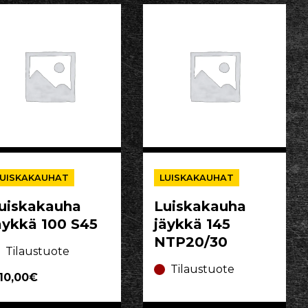
LUISKAKAUHAT
LUISKAKAUHAT
uiskakauha
Luiskakauha
äykkä 100 S45
jäykkä 145
NTP20/30
Tilaustuote
Tilaustuote
110,00€