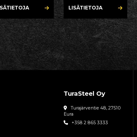
ISÄTIETOJA
LISÄTIETOJA
TuraSteel Oy
Turajärventie 48, 27510
Eura
+358 2 865 3333