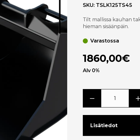
SKU:
TSLK125TS45
Tilt mallissa kauhan t
hieman sisäänpäin.
Varastossa
1860,00€
Alv 0%
Lisätiedot