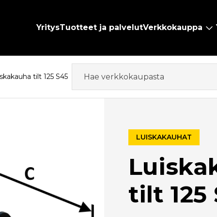
Yritys
Tuotteet ja palvelut
Verkkokauppa
skakauha tilt 125 S45
LUISKAKAUHAT
Luiska
tilt 125