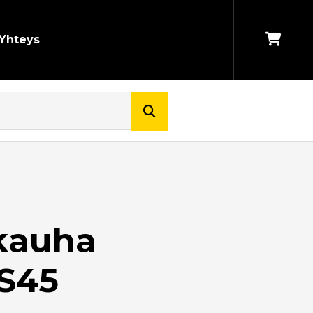
Yhteys
kauha
 S45