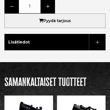
Pyydä tarjous
Lisätiedot
Samankaltaiset tuotteet