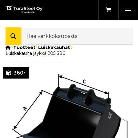
Etusivu
Tuotteet
Luiskakauhat
Luiskakauha jäykkä 205 S80
360°