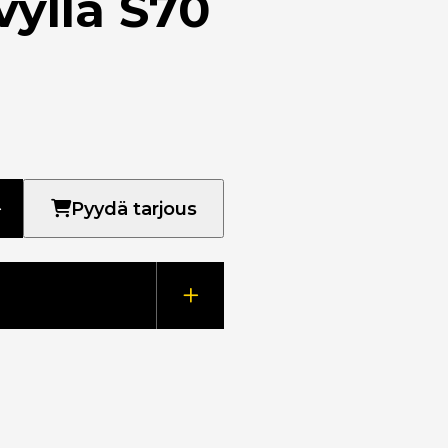
vyllä S70
Pyydä tarjous