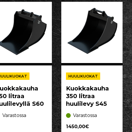
HUULIKUOKAT
HUULIKUOKAT
uokkakauha
Kuokkakauha
50 litraa
350 litraa
uulilevyllä S60
huulilevy S45
Varastossa
Varastossa
1450,00€