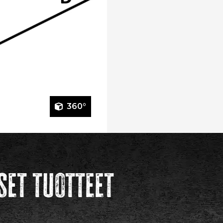
360°
set tuotteet