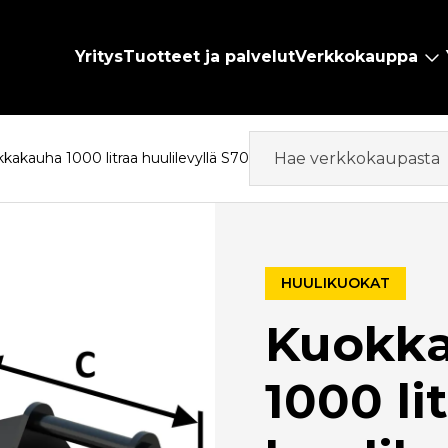
Yritys
Tuotteet ja palvelut
Verkkokauppa
kakauha 1000 litraa huulilevyllä S70
HUULIKUOKAT
Kuokk
1000 li