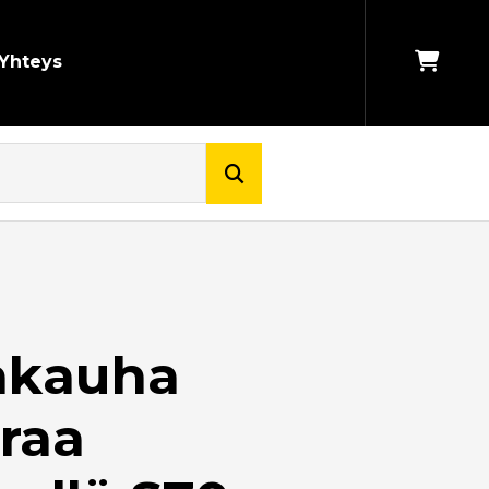
Yhteys
akauha
traa