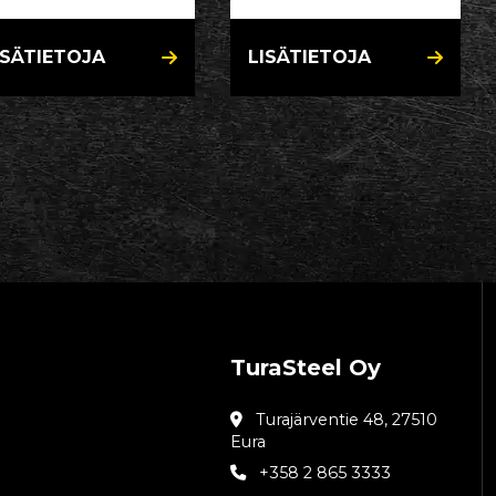
ISÄTIETOJA
LISÄTIETOJA
TuraSteel Oy
Turajärventie 48, 27510
Eura
+358 2 865 3333