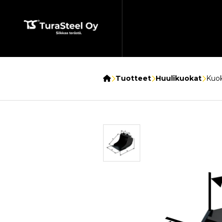
Etusivu
Tuotteet
Huulikuokat
Kuok