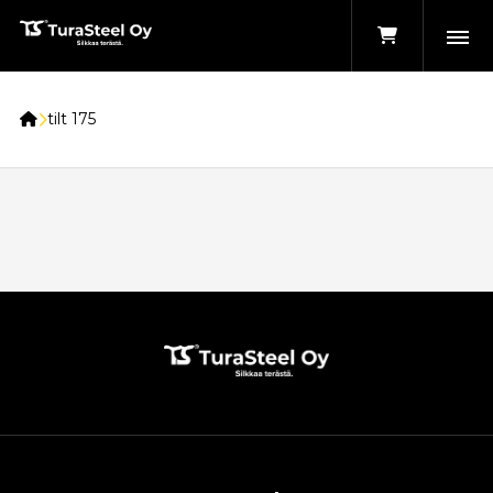
Etusivu
tilt 175